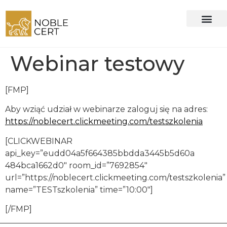
Webinar testowy
[FMP]
Aby wziąć udział w webinarze zaloguj się na adres:
https://noblecert.clickmeeting.com/testszkolenia
[CLICKWEBINAR
api_key=”eudd04a5f664385bbdda3445b5d60a
484bca1662d0″ room_id=”7692854″
url=”https://noblecert.clickmeeting.com/testszkolenia”
name=”TESTszkolenia” time=”10:00″]
[/FMP]